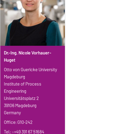
Dr.-Ing. Nicole Vorhauer-
Huget
Otto von Guericke University
Magdeburg
Institute of Process
Engineering
Universitätsplatz 2
39106 Magdeburg
Germany
Office: G10-242
Tel.:
+49 391 67 51684