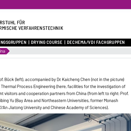
RSTUHL FÜR
RMISCHE VERFAHRENSTECHNIK
UNGSGRUPPEN
DRYING COURSE
DECHEMA/VDI FACHGRUPPEN
ina
rof. Bück (left), accompanied by Dr. Kaicheng Chen (not in the picture)
hermal Process Engineering (here, facilities for the investigation of
nt visitors and cooperation partners from China (from left to right: Prof.
. Aibing Yu (Bay Area and Northeastern Universities, former Monash
uo (Xi'An Jiatong University and Chinese Academy of Sciences).