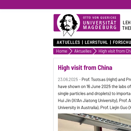
LEH
THE
AKTUELLES
LEHRSTUHL
FORSCH
Home
Aktuelles
High visit from Ch
High visit from China
23.06.2025 -
Prof. Tsotsas (right) and P
have shown on 16 June 2025 the labs of T
single particles and droplets) to importa
Hui Jin (Xi'An Jiatong University), Prof
University in Australia), Prof. Liejin G