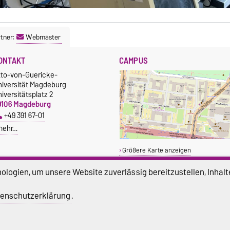
tner:
Webmaster
ONTAKT
CAMPUS
tto-von-Guericke-
niversität Magdeburg
iversitätsplatz 2
9106 Magdeburg
+49 391 67-01
mehr…
Größere Karte anzeigen
logien, um unsere Website zuverlässig bereitzustellen, Inhalt
enschutzerklärung
.
atenschutz
Barrierefreiheit
Cookie-Einstel