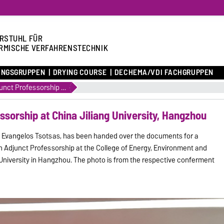
RSTUHL FÜR
RMISCHE VERFAHRENSTECHNIK
UNGSGRUPPEN
DRYING COURSE
DECHEMA/VDI FACHGRUPPEN
Honorary and Adjunct Professorship at China Jiliang University, Hangzhou
sorship at China Jiliang University, Hangzhou
f. Evangelos Tsotsas, has been handed over the documents for a
n Adjunct Professorship at the College of Energy, Environment and
 University in Hangzhou. The photo is from the respective conferment