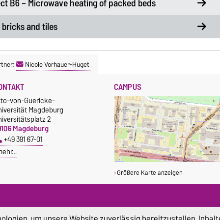
ct B6 – Microwave heating of packed beds
bricks and tiles
tner:
Nicole Vorhauer-Huget
ONTAKT
CAMPUS
tto-von-Guericke-
niversität Magdeburg
iversitätsplatz 2
9106 Magdeburg
+49 391 67-01
mehr…
Größere Karte anzeigen
logien, um unsere Website zuverlässig bereitzustellen, Inhalt