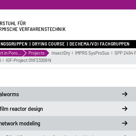
RSTUHL FÜR
RMISCHE VERFAHRENSTECHNIK
UNGSGRUPPEN
DRYING COURSE
DECHEMA/VDI FACHGRUPPEN
Transport in Porous Media
Projects
InsectDry
IMPRS SysProSus
SPP 2494 P
6
IGF-Project 01IF23309 N
Mealworms
film reactor design
 network modeling