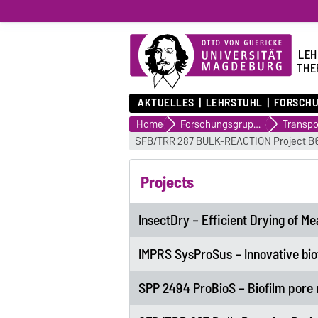
LEH
THE
AKTUELLES
LEHRSTUHL
FORSCH
Home
Forschungsgruppen
SFB/TRR 287 BULK-REACTION Project B
Projects
InsectDry – Efficient Drying of 
IMPRS SysProSus – Innovative bio
SPP 2494 ProBioS – Biofilm pore