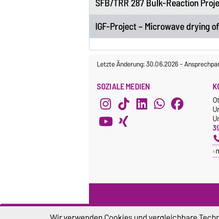
SFB/TRR 287 Bulk-Reaction Proje
IGF-Project – Microwave drying of 
Letzte Änderung: 30.06.2026
-
Ansprechpar
SOZIALE MEDIEN
K
O
U
Un
3
Wir verwenden Cookies und vergleichbare Techno