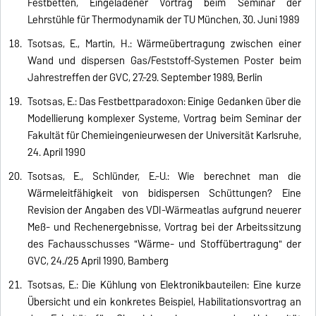
Festbetten, Eingeladener Vortrag beim Seminar der
Lehrstühle für Thermodynamik der TU München, 30. Juni 1989
Tsotsas, E., Martin, H.: Wärmeübertragung zwischen einer
Wand und dispersen Gas/Feststoff-Systemen Poster beim
Jahrestreffen der GVC, 27.-29. September 1989, Berlin
Tsotsas, E.: Das Festbettparadoxon: Einige Gedanken über die
Modellierung komplexer Systeme, Vortrag beim Seminar der
Fakultät für Chemieingenieurwesen der Universität Karlsruhe,
24. April 1990
Tsotsas, E., Schlünder, E.-U.: Wie berechnet man die
Wärmeleitfähigkeit von bidispersen Schüttungen? Eine
Revision der Angaben des VDI-Wärmeatlas aufgrund neuerer
Meß- und Rechenergebnisse, Vortrag bei der Arbeitssitzung
des Fachausschusses "Wärme- und Stoffübertragung" der
GVC, 24./25 April 1990, Bamberg
Tsotsas, E.: Die Kühlung von Elektronikbauteilen: Eine kurze
Übersicht und ein konkretes Beispiel, Habilitationsvortrag an