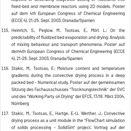
fixed-bed and membrane reactors using 2D models, Poster
auf dem 4th European Congress of Chemical Engineering
(ECCE 4), 21.-25. Sept. 2003, Granada/Spanien
Heinrich, S., Peglow, M., Tsotsas, E., Mörl, L.: On the
predictability of fluidized bed evaporation and drying: Analysis
of mixing behaviour and transport phenomena, Poster auf
dem4th European Congress of Chemical Engineering (ECCE
4), 21.-25. Sept. 2003, Granada/Spanien
Stakic, M., Tsotsas, E.: Moisture content and temperature
gradients during the convective drying process in a deep
packed bed - Numerical study, Poster auf der gemeinsamen
Sitzung des Fachausschusses "Trocknungstechnik" der GVC
und des "Working Party on Drying" der EFCE, 17./18. März 2004,
Nürnberg
Stakic, M., Tsotsas, E., Hartge, E.-U., Werther, J.: Convective
drying process as a unit module in the "FlowChart simulation
of solids processing - SolidSim" project, Vortrag auf der