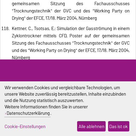
gemeinsamen Sitzung des Fachausschusses
"Trocknungstechnik" der GVC und des "Working Party on
Drying" der EFCE, 17./18. März 2004, Nürnberg
Kettner, C., Tsotsas, E.: Simulation der Gasströmung in einem
Zyklontrockner mittels CFD, Poster auf der gemeinsamen
Sitzung des Fachausschusses "Trocknungstechnik" der GVC
und des "Working Party on Drying" der EFCE, 17./18. März 2004,
Nürnberg
Peglow, M., Heinrich, S., Tsotsas, E., Mörl, L.: Einfluß der
Dispersion auf die Trocknung und Verdampfung in
Wirbelschichten, Vortrag auf der gemeinsamen Sitzung des
Wir verwenden Cookies und vergleichbare Technologien, um
Fachausschusses "Trocknungstechnik" der GVC und des
unsere Website zuverlässig bereitzustellen, Inhalte einzubinden
"Working Party on Drying" der EFCE, 17./18. März 2004,
und die Nutzung statistisch auszuwerten.
Nürnberg
Weitere Informationen finden Sie in unserer
Datenschutzerklärung
.
Hussain, A., Tsotsas, E.: Transportprozesse in anorganischen
rohrförmigen Membranen, Poster auf der Arbeitssitzung des
Cookie-Einstellungen
Alle ablehnen
Das ist ok
Fachauschusses "Wärme- und Stoffübertragung " der GVC,