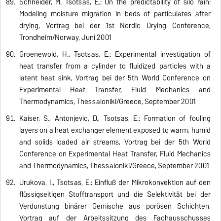
Schneider, M. Tsotsas, E.: On the predictability of silo rain:
Modeling moisture migration in beds of particulates after
drying, Vortrag bei der 1st Nordic Drying Conference,
Trondheim/Norway, Juni 2001
Groenewold, H., Tsotsas, E.: Experimental investigation of
heat transfer from a cylinder to fluidized particles with a
latent heat sink, Vortrag bei der 5th World Conference on
Experimental Heat Transfer, Fluid Mechanics and
Thermodynamics, Thessaloniki/Greece, September 2001
Kaiser, S., Antonijevic, D., Tsotsas, E.: Formation of fouling
layers on a heat exchanger element exposed to warm, humid
and solids loaded air streams, Vortrag bei der 5th World
Conference on Experimental Heat Transfer, Fluid Mechanics
and Thermodynamics, Thessaloniki/Greece, September 2001
Urukova, I., Tsotsas, E.: Einfluß der Mikrokonvektion auf den
flüssigseitigen Stofftransport und die Selektivität bei der
Verdunstung binärer Gemische aus porösen Schichten,
Vortrag auf der Arbeitssitzung des Fachausschusses