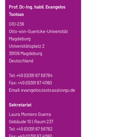
Prof. Dr.-Ing. habil. Evangelos
Tsotsas
G10-238
Otto-von-Guericke-Universität
Magdeburg
Universitätsplatz 2
39106 Magdeburg
Deutschland
Tel: +49 (0)391 67 58784
Fax: +49 (0)391 67 41160
Email:
evangelos.tsotsas@ovgu.de
Sekretariat
Laura Montero Guerra
Gebäude 10 | Raum 237
Tel: +49 (0)391 67 58782
Fax: +49 (0)391 67 41160