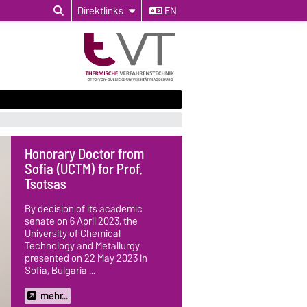
Direktlinks
EN
Honorary Doctor from
Sofia (UCTM) for Prof.
Tsotsas
By decision of its academic
senate on 6 April 2023, the
University of Chemical
Technology and Metallurgy
presented on 22 May 2023 in
Sofia, Bulgaria ...
mehr...