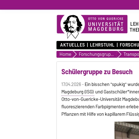
LEH
THE
AKTUELLES
LEHRSTUHL
FORSCH
Home
Forschungsgruppen
Schülergruppe zu Besuch
17.04.2026 -
Ein bisschen "spukig" wur
Magdeburg (ISG)
und Gastschüler*innen
Otto-von-Guericke-Universität Magdebu
fluoreszierenden Farbpigmenten erlebe
Pflanzen mit Hilfe von kapillarem Flüs