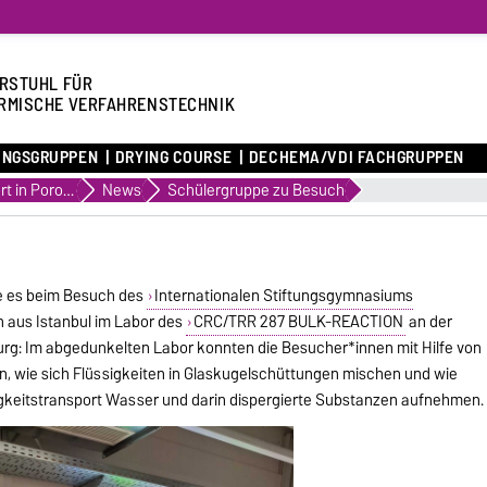
RSTUHL FÜR
RMISCHE VERFAHRENSTECHNIK
UNGSGRUPPEN
DRYING COURSE
DECHEMA/VDI FACHGRUPPEN
Transport in Porous Media
News
Schülergruppe zu Besuch
de es beim Besuch des
Internationalen Stiftungsgymnasiums
 aus Istanbul im Labor des
CRC/TRR 287 BULK-REACTION
an der
rg: Im abgedunkelten Labor konnten die Besucher*innen mit Hilfe von
n, wie sich Flüssigkeiten in Glaskugelschüttungen mischen und wie
sigkeitstransport Wasser und darin dispergierte Substanzen aufnehmen.