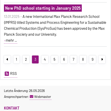
New PhD school starting in January 2025
13.01.2025 -
A new International Max Planck Research School
(IMPRS) titled Systems and Process Engineering for a Sustainable
Chemical Production (SysProSus) has been approved by the Max
Planck Society and our University.
mehr ...
1
2
3
4
5
6
7
8
9
RSS
Letzte Änderung: 26.05.2026
Ansprechpartner:
Webmaster
KONTAKT