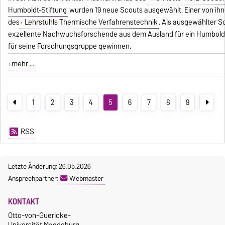
Humboldt-Stiftung
wurden 19 neue Scouts ausgewählt. Einer von ihnen
des
Lehrstuhls Thermische Verfahrenstechnik
. Als ausgewählter S
exzellente Nachwuchsforschende aus dem Ausland für ein Humbol
für seine Forschungsgruppe gewinnen.
mehr ...
1
2
3
4
5
6
7
8
9
RSS
Letzte Änderung: 26.05.2026
Ansprechpartner:
Webmaster
KONTAKT
Otto-von-Guericke-
Universität Magdeburg